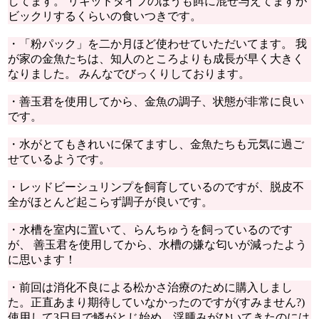
してます。 リキッドタイプのほうも餌に混ぜ与えてますが
ビックリするくらいの食いつきです。
・「粉パック」を二か月ほど使わせていただいてます。 我
が家の金魚たちは、知人のところよりも成長が早く大きく
なりました。 みんなでびっくりしております。
・善玉君を使用してから、金魚の調子、状態が非常に良い
です。
・水がとてもきれいに保てますし、金魚たちも元気に過ご
せているようです。
・レッドビーシュリンプを飼育しているのですが、脱皮不
全がほとんど起こらず調子が良いです。
・水槽を室内に置いて、らんちゅうを飼っているのです
が、 善玉君を使用してから、水槽の嫌な匂いが減ったよう
に思います！
・前回は消化不良による松かさ治療のために購入しまし
た。正直あまり期待していなかったのですが(すみません?)
使用して3日目で鱗がとじ始め、浮腫みがひいてきたのには