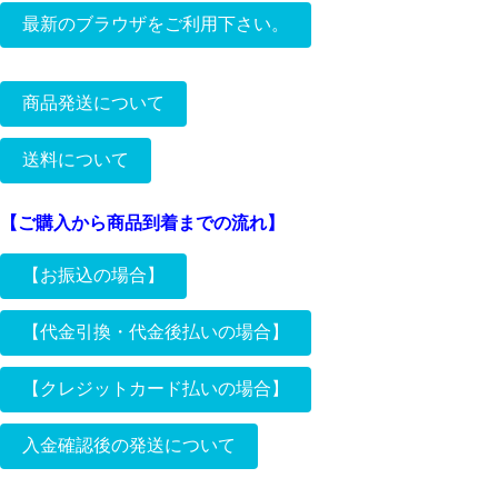
最新のブラウザをご利用下さい。
一部のスマートフォン等からの注文で購入者の情報やメールアドレスが
商品発送について
読み取れない不具合が発生しています。
（HTML5未対応のブラウザでのご注文は出来ません。）
（不具合発生例：Android2.2.2端末ブラウザMobile Safari）
全てのご購入方法で土曜日曜祝日の発送は致しません。
送料について
ご注文完了時に、入力したメールアドレスにご注文内容の確認メールが
（ご注文については、土曜日曜祝日も受け付けております。）
届きますので、
万が一メールが届いていない場合は、パソコンからのご注文をお願い致
（送料無料の条件）
お支払方法により発送方法、送料が変わります。
【ご購入から商品到着までの流れ】
します。
お振込み以外でご購入の場合：商品代金（税込）のみで１０，
尚、当方で所持するスマートフォン、タブレット端末では不具合は、確
０００円以上お買い上げで送料無料
認されておりません。
（代金引換、代金後払いによるご購入の場合）
お振込によりご購入の場合 ：商品代金（税込）のみで５，０
【お振込の場合】
OSやブラウザは出来るだけ最新のものをご使用くださるようお願い致
ヤマト運輸により発送させて頂きます。
００円以上お買い上げで送料無料
します。
（代引き手数料または振込手数料はご負担願います。）
【代金引換・代金後払いの場合】
＜お支払い方法別のご利用可能な配送方法＞
ご注文
（ヤマト運輸の「こねこ便420」又は、日本郵便レターパック
レターパックは、善玉君（粉パック）3ヶ月用又は6ヶ月用を1
↓
ライト(沖縄県のみ)の送料）
【クレジットカード払いの場合】
つ購入の場合または、善玉君プレミアムパウダー50g、100gを1
ご注文
ご注文商品の確認メール（自動送信）が届きます。
ヤマト運輸の「こねこ便420」での送料は、全国一律420円(沖
つ購入の場合、利用可能です。 （令和7年6月1日以降後注文分
↓
縄県を除く全ての地域)
※クレジットカード払いの方は、必ずお
クリック→
↓
から沖縄県以外は、レターパックからこねこ便420（送料全国
入金確認後の発送について
尚、沖縄県については、レターパックライトでの配送で、送料
ご注文商品の確認メール（自動送信）が届きます。
読み下さい。
一律420円）に変更となります。）その他の商品をご購入の場
注文内容を確認後
については、420円となります。
（カート画面では、ご注文手続きへを選択して、お支払い方法