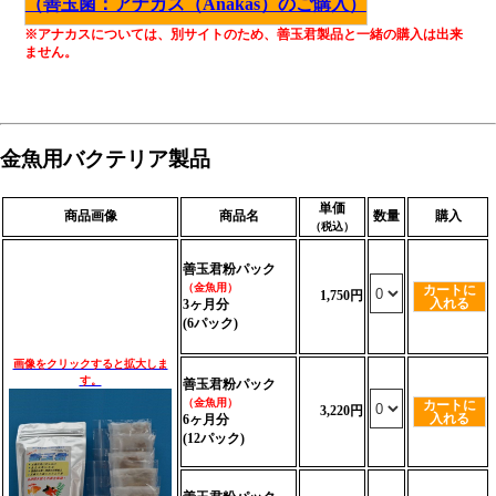
など）全般
（善玉菌：アナカス（Anakas）のご購入）
※粉パックの販売数量は、60cm水槽約60Lあたりに対し
※アナカスについては、別サイトのため、善玉君製品と一緒の購入は出来
ません。
ての使用量です。
スーパーリキッドは、60cm水槽に対して1日2cc～3cc
が目安です。
金魚用バクテリア製品
単価
商品画像
商品名
数量
購入
（税込）
善玉君粉パック
（金魚用）
カートに
1,750円
入れる
3ヶ月分
(6パック)
画像をクリックすると拡大しま
す。
善玉君粉パック
（金魚用）
カートに
3,220円
入れる
6ヶ月分
(12パック)