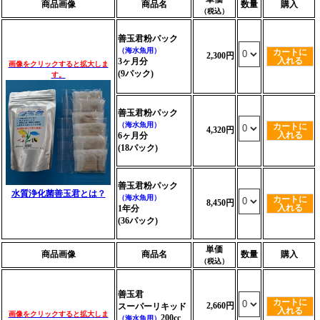
商品画像
商品名
数量
購入
（税込）
善玉君粉パック
（海水魚用）
カートに
2,300円
入れる
3ヶ月分
画像をクリックすると拡大しま
(9パック)
す。
善玉君粉パック
（海水魚用）
カートに
4,320円
入れる
6ヶ月分
(18パック)
善玉君粉パック
水質浄化菌善玉君とは？
（海水魚用）
カートに
8,450円
入れる
1年分
(36パック)
単価
商品画像
商品名
数量
購入
（税込）
善玉君
カートに
2,660円
スーパーリキッド
入れる
画像をクリックすると拡大しま
200cc
（海水魚用）