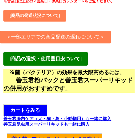
※メールが届かない場合、発送が遅れますので
※営業日は上部の＜営業日・休業日カレンダー＞をご覧ください。
必ずご注文前にご確認下さい。
[商品の発送状況について]
ご注文数が増えている為、発送手続きに時間が掛かっている状況で
す。
＜一部エリアでの商品配送の遅れについて＞
当面は、当日注文の当日発送のお約束は出来ません。
※沖縄県など空輸便で
新型コロナウイルスや自然災害の影響で商品の配送に遅れが発
ヤマト運輸から伝票に「必要であれば開被(かいひ)検査を行ってく
生する場合があります。
ださい。」
[商品の選択・使用量目安ついて]
との表示が義務付けられております。
遅延状況、対応状況については、各配送業者のホームページを
このため、商品を開封しての検査を行う場合があります。
ご確認ください。
※金魚用・熱帯魚用・海水魚用の種類については、以下
※
菌（バクテリア）の効果を最大限高めるには、
何卒、ご了承下さるようお願い致します。
ヤマト運輸
日本郵便
善玉君粉パックと善玉君スーパーリキッド
の基準で選択してください。
金魚用：金魚水槽やろ過システムがほとんどないプラ
の併用がおすすめです。
舟等で飼育する生体（金魚/鯉など）
熱帯魚用：金魚・鯉以外の淡水水槽で飼育する生体全
般
カートをみる
（メダカなど淡水魚全般/エビ/貝/カメ/ザリガ
善玉君腸内ケア（犬・猫・鳥・小動物用）も一緒に購入
ニなど）
善玉君昆虫用スーパーリキッドも一緒に購入
海水魚用：汽水・海水水槽で飼育する生体（魚/エビ/貝