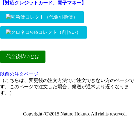
合や複数購入の場合は、ヤマト運輸となります。
↓
振込先口座番号および振込金額（商品代金＋送料）
（善玉君粉パック3ヶ月又は6ヶ月1つご購入の場合または、善
※現在、ご注文数が増えている為、当日発送のお約束は出来ま
【対応クレジットカード、電子マネー】
でクレジット払いを選択して下さい。）
日本郵便を選択した場合でもこの条件に合わない場合、ヤマト
をメールにてお知らせ致します。
玉君プレミアムパウダー50g、100gを1つ購入の場合、ご利用可
せん。
お支払い金額（商品代金＋送料＋代引き手数料）を
能）
運輸に変更致します。
メールにてお知らせ致します
ご注文決済手続き
↓
（代金引換便）
１４時までに入金が確認できた場合、当日発送が可能です。
※その他の場合の配送は、ヤマト運輸のみとなります。
↓
お振込み
１４時以降は翌日発送になります。
※配送方法が適切でない場合、変更し再予審となりますのでご
（ヤマト運輸の送料）
（前払い）
※当日のご注文ではなく、当日入金が確認できた場合となります。
お問い合わせ番号と発送のご連絡をメールにてお知らせ致しま
注意下さい。
↓
す。
商品金額合計が5,000円未満の場合：沖縄850円、北海道・九州
お支払い金額についてのお知らせメールは、ご注文後すぐに対応できない場
善玉君粉パック3ヶ月又は6ヶ月1つのみ購入以外は、日本郵便
750円、それ以外の地域650円
↓
合が、
※クレジットカード払いの方は、必ずお
お振込みの確認後、ご購入商品を発送し、
クリック→
は選択できません。
ございますので、お早めにご注文下さい。
商品金額合計が5,000円以上1万円未満の場合：沖縄1050円、北
お問い合わせ番号と発送のご連絡をメールにてお知らせ致しま
読み下さい。
商品の到着
↓
代金後払いとは
海道・九州950円、それ以外の地域850円
す。
お支払いは、現金、クレジットカード、電子マネーのいずれか
土日祝日ご注文分は、当日発送は致しません。
（カート画面では、ご注文手続きへを選択して、お支払い方法
ご注文商品の確認メール（自動送信）が届きます。
を選択できます。
でクレジット払いを選択して下さい。）
↓
商品と請求書については別送となります。
（代金引換便手数料）
※レターパックライト（こねこ便420）
はご自宅の郵便受けに
雪や台風など天候により予定通りの発送が出来ない場合があります。
対応クレジットカード、電子マネーは、ページ最下部の宅急便
以前の注文ページ
↓
（税別）
請求書については、商品到着確認後の発送となります。
商品の到着
投函されます。
ご了承くださるようお願い致します。
コレクトをご覧ください。
（こちらは、変更後の注文方法でご注文できない方のページで
ご了承くださいますようお願い致します。
レターパックライト（こねこ便420）での発送の場合、
商品の発送
す。このページで注文した場合、発送が通常より遅くなりま
レターパックライト（こねこ便420）は、
郵便受けに投函されますので、受領印等は必要ありません。
代金後払いについては、商品到着後1週間程度でヤマトフィナ
お問い合わせ番号と発送の連絡をメールにてお知らせ致しま
す。）
※到着日時の指定はできません。
ンシャル株式会社より
す。
請求書が届きます。詳細は、下部の代金後払いをご覧くださ
↓
い。
Copyright (C)2015 Nature Hokuto. All rights reserved.
商品の到着
代金引換便の手数料は、商品代金と送料の合計額で計算します。
※対応クレジットカード、電子マネーは、ページ最下部のクロネコwebコレ
送料が無料の場合や北海道や沖縄など実際の送料と差額が発生する場合、当
クトをご覧ください。
方が送料を負担しております。