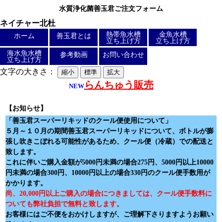
水質浄化菌善玉君ご注文フォーム
ネイチャー北杜
熱帯魚水槽
金魚水槽
ホーム
善玉君とは
立ち上げ方
立ち上げ方
海水魚水槽
参考動画
お問い合わせ
立ち上げ方
文字の大きさ：
らんちゅう販売
NEW
「善玉君スーパーリキッドのクール便使用について」
５月～１０月の期間善玉君スーパーリキッドについて、ボトルが膨
張し吹きこぼれる可能性があるため、クール便（冷蔵）での配送と
致します。
これに伴いご購入金額が5000円未満の場合275円、5000円以上10000
円未満の場合300円、10000円以上の場合330円のクール便手数用が
かかります。
尚、20,000円以上ご購入の場合につきましては、クール便手数料に
ついても弊社負担で無料と致します。
お客様にはご不便をおかけしますが、ご理解下さりますようお願い