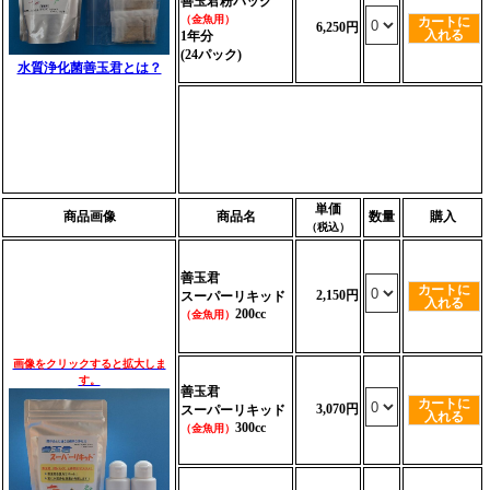
善玉君粉パック
（金魚用）
カートに
6,250円
入れる
1年分
(24パック)
水質浄化菌善玉君とは？
単価
商品画像
商品名
数量
購入
（税込）
善玉君
カートに
2,150円
スーパーリキッド
入れる
200cc
（金魚用）
画像をクリックすると拡大しま
す。
善玉君
カートに
3,070円
スーパーリキッド
入れる
300cc
（金魚用）