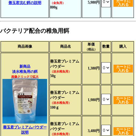
カートに
5,980円
善玉君沈む餌の説明
（金魚用）
入れる
800g
バクテリア配合の稚魚用餌
単価
商品画像
商品名
数量
購入
（税込）
善玉君プレミアム
新商品
パウダー
カートに
1,380円
入れる
淡水稚魚用の餌
（淡水稚魚用）
50g
画像クリックで拡大
善玉君プレミアム
パウダー
カートに
1,980円
入れる
（淡水稚魚用）
100ｇ
善玉君プレミアム
善玉君プレミアムパウダー
パウダー
カートに
3,480円
説明
入れる
（淡水稚魚用）