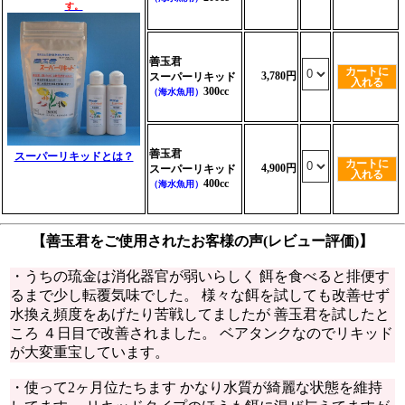
す。
善玉君
カートに
3,780円
スーパーリキッド
入れる
300cc
（海水魚用）
善玉君
スーパーリキッドとは？
カートに
4,900円
スーパーリキッド
入れる
400cc
（海水魚用）
【善玉君をご使用されたお客様の声(レビュー評価)】
・うちの琉金は消化器官が弱いらしく 餌を食べると排便す
るまで少し転覆気味でした。 様々な餌を試しても改善せず
水換え頻度をあげたり苦戦してましたが 善玉君を試したと
ころ ４日目で改善されました。 ベアタンクなのでリキッド
が大変重宝しています。
・使って2ヶ月位たちます かなり水質が綺麗な状態を維持