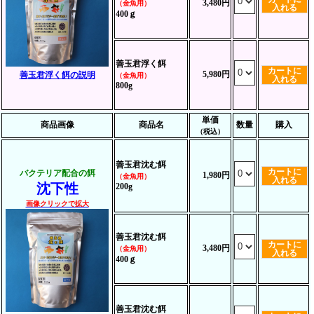
3,480円
（金魚用）
入れる
400ｇ
善玉君浮く餌
カートに
5,980円
善玉君浮く餌の説明
（金魚用）
入れる
800g
単価
商品画像
商品名
数量
購入
（税込）
善玉君沈む餌
カートに
バクテリア配合の餌
1,980円
（金魚用）
入れる
沈下性
200g
画像クリックで拡大
善玉君沈む餌
カートに
3,480円
（金魚用）
入れる
400ｇ
善玉君沈む餌