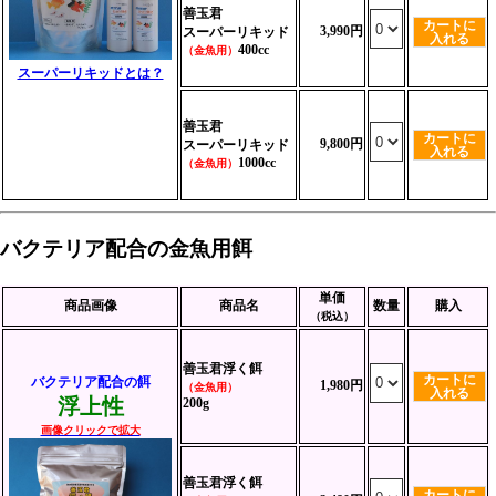
善玉君
カートに
3,990円
スーパーリキッド
入れる
400cc
（金魚用）
スーパーリキッドとは？
善玉君
カートに
9,800円
スーパーリキッド
入れる
1000cc
（金魚用）
バクテリア配合の金魚用餌
単価
商品画像
商品名
数量
購入
（税込）
善玉君浮く餌
カートに
バクテリア配合の餌
1,980円
（金魚用）
入れる
浮上性
200g
画像クリックで拡大
善玉君浮く餌
カートに