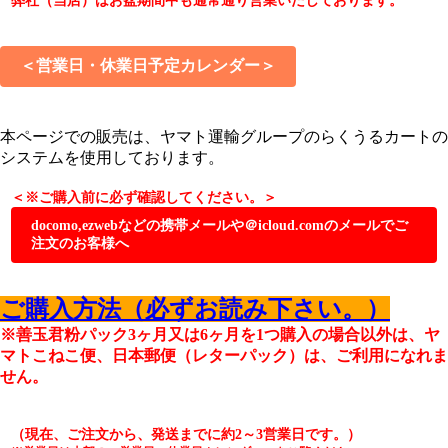
弊社（当店）はお盆期間中も通常通り営業いたしております。
＜営業日・休業日予定カレンダー＞
本ページでの販売は、ヤマト運輸グループのらくうるカートの
システムを使用しております。
docomo,ezwebなどの携帯メールや＠icloud.comのメールでご
注文のお客様へ
当方からの伝票番号等のお知らせメールが届かないお客様が多くな
っております。
ご購入方法（必ずお読み下さい。）
パソコンからのメール受信またはgoldfish-shop.jp及び raku-uru.jp
※善玉君粉パック3ヶ月又は6ヶ月を1つ購入の場合以外は、ヤ
のドメインを許可して頂きますようお願い致します。
設定方法
docomo
au
SoftBank
icloud
マトこねこ便、日本郵便（レターパック）は、ご利用になれま
設定が面倒な場合は、gmailなどのフリーメールをご使用下さい。
せん。
yahooメールについても設定変更の必要があります。
yahooメール
設定
必ず迷惑メール等もご確認下さい。
（現在、ご注文から、発送までに約2～3営業日です。）