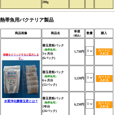
200g
熱帯魚用バクテリア製品
単価
商品画像
商品名
数量
購入
（税込）
善玉君粉パック
（熱帯魚用）
カートに
1,750円
入れる
3ヶ月分
画像をクリックすると拡大しま
(6パック)
す。
善玉君粉パック
（熱帯魚用）
カートに
3,220円
入れる
6ヶ月分
(12パック)
善玉君粉パック
水質浄化菌善玉君とは？
（熱帯魚用）
カートに
6,250円
入れる
1年分
(24パック)